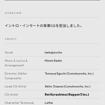
OVERVIEW
イントロ・インサートの背景CGを担当しました。
CREDIT
Vocal
Isekaijoucho
Music & Lyrics &
Moimi Kashii
Arrangement
Director, Editor,
Tomoya Eguchi (Cumuloworks
,
Inc.)
Compositor
Lead CG Artist
Akito Osawa (Cumuloworks
,
Inc.)
CG Artist
Rei Kurashima (flapper3 Inc.)
Character Technical,
Lethe