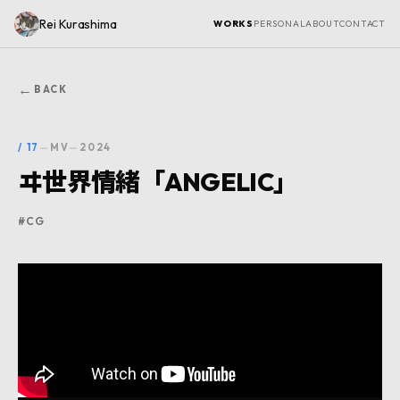
Rei Kurashima
WORKS
PERSONAL
ABOUT
CONTACT
←
BACK
/
17
—
MV
—
2024
ヰ世界情緒「ANGELIC」
#
CG