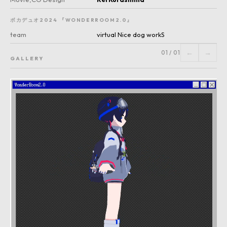
ボカデュオ2024 『WONDERROOM2.0』
team
virtual Nice dog workS
←
→
01
/
01
GALLERY