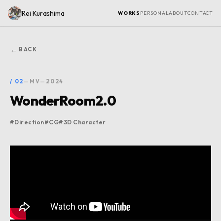
Rei Kurashima
WORKS
PERSONAL
ABOUT
CONTACT
←
BACK
/
02
—
MV
—
2024
WonderRoom2.0
#
Direction
#
CG
#
3D Character