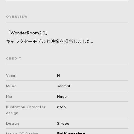
OVERVIEW
「WonderRoom2.0」

キャラクターモデルと映像を担当しました。
CREDIT
Vocal
N
Music
sanmal
Mix
Nagu.
Illustration,Character
ritao
design
Design
Strobo
Movie,CG Design
Rei Kurashima