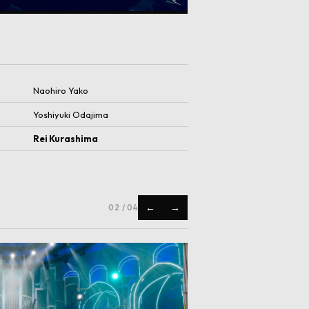
Naohiro Yako
Yoshiyuki Odajima
Rei Kurashima
←
→
02
/
04