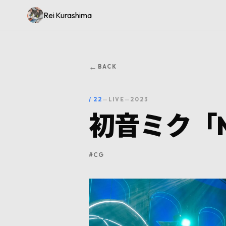
Rei Kurashima
←
BACK
/
22
—
LIVE
—
2023
初音ミク「MIK
#
CG