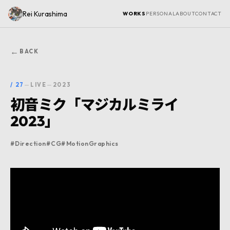
Rei Kurashima
WORKS
PERSONAL
ABOUT
CONTACT
←
BACK
/
27
—
LIVE
—
2023
初音ミク「マジカルミライ
2023」
#
Direction
#
CG
#
MotionGraphics