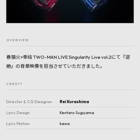
OVERVIEW
春猿火×幸祜 TWO-MAN LIVE Singularity Live vol.2にて『逆
絶』の背景映像を担当させていただきました。
CREDIT
Director & CG Designer
Rei Kurashima
Lyric Design
Kentaro Sugiyama
Lyric Motion
kawa