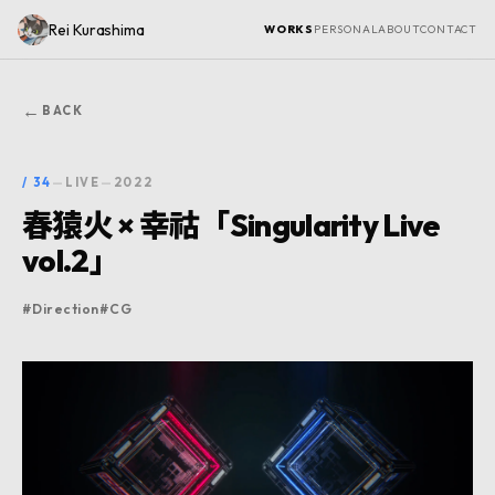
Rei Kurashima
WORKS
PERSONAL
ABOUT
CONTACT
←
BACK
/
34
—
LIVE
—
2022
春猿火 × 幸祜「Singularity Live
vol.2」
#
Direction
#
CG