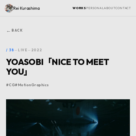
Rei Kurashima
WORKS
PERSONAL
ABOUT
CONTACT
←
BACK
/
38
—
LIVE
—
2022
YOASOBI「NICE TO MEET
YOU」
#
CG
#
MotionGraphics