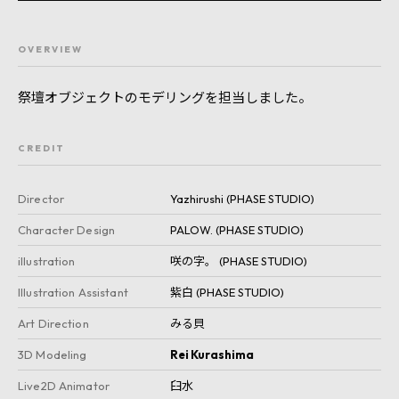
OVERVIEW
祭壇オブジェクトのモデリングを担当しました。
CREDIT
Director
Yazhirushi (PHASE STUDIO)
Character Design
PALOW. (PHASE STUDIO)
illustration
咲の字。 (PHASE STUDIO)
Illustration Assistant
紫白 (PHASE STUDIO)
Art Direction
みる貝
3D Modeling
Rei Kurashima
Live2D Animator
臼水