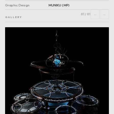
Graphic Design
MUNIKU (.MP)
←
→
01
/
01
GALLERY