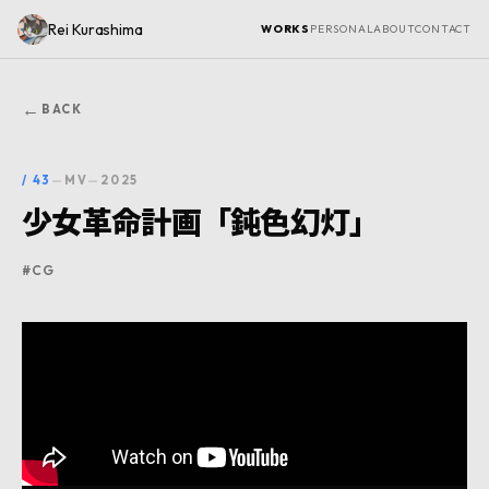
Rei Kurashima
WORKS
PERSONAL
ABOUT
CONTACT
←
BACK
/
43
—
MV
—
2025
少女革命計画「鈍色幻灯」
#
CG