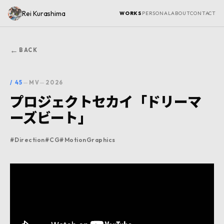
Rei Kurashima
WORKS
PERSONAL
ABOUT
CONTACT
←
BACK
/
45
—
MV
—
2026
プロジェクトセカイ「ドリーマ
ーズビート」
#
Direction
#
CG
#
MotionGraphics