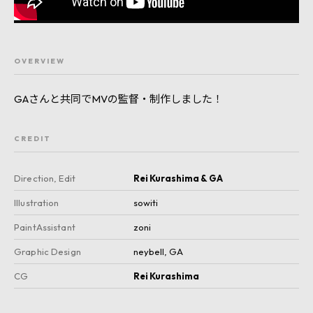
OVERVIEW
GAさんと共同でMVの監督・制作しました！
CREDIT
Direction, Edit
Rei Kurashima & GA
Illustration
sowiti
PaintAssistant
zoni
Graphic Design
neybell
,
GA
CG
Rei Kurashima