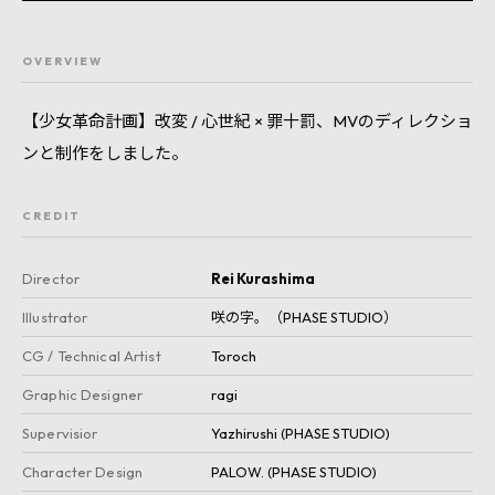
OVERVIEW
【少女革命計画】改変 / 心世紀 × 罪十罰、MVのディレクショ
ンと制作をしました。
CREDIT
Director
Rei Kurashima
Illustrator
咲の字。（PHASE STUDIO）
CG / Technical Artist
Toroch
Graphic Designer
ragi
Supervisior
Yazhirushi (PHASE STUDIO)
Character Design
PALOW. (PHASE STUDIO)