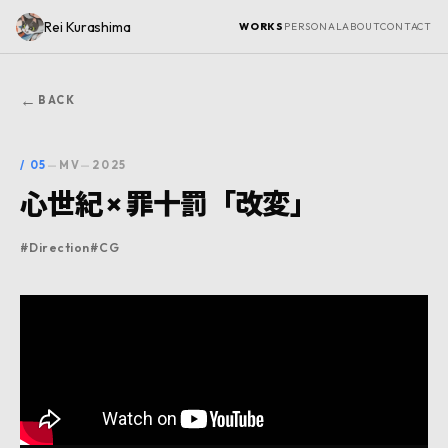
Rei Kurashima
WORKS
PERSONAL
ABOUT
CONTACT
←
BACK
/
05
—
MV
—
2025
心世紀 × 罪十罰「改変」
#
Direction
#
CG