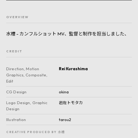
OVERVIEW
水槽 - カンフルショット MV、監督と制作を担当しました、
CREDIT
Direction, Motion
Rei Kurashima
Graphics, Composite,
Edit
CG Design
okina
Logo Design, Graphic
岩佐トモタカ
Design
Illustration
tarou2
CREATIVE PRODUCED BY 水槽