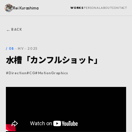
Rei Kurashima
WORKS
PERSONAL
ABOUT
CONTACT
←
BACK
/
08
—
MV
—
2025
水槽「カンフルショット」
#
Direction
#
CG
#
MotionGraphics